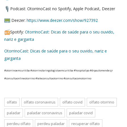
Podcast: OtorrinoCast no Spotify, Apple Podcast, Deezer
Deezer:
https://www.deezer.
com/show/927392
Spotify:
OtorrinoCast: Dicas de saúde para o seu ouvido,
nariz e garganta
OtorrinoCast: Dicas de saúde para o seu ouvido, nariz e
garganta
#otorrinoemcuritiba #otorrinolaringologistaemcuritiba #hospitalipo #drpaulomendesjr
#consultaonlineotorrino #teleconsultaotorrino #consultacomotorrino
olfato
olfato coronavirus
olfato covid
olfato otorrino
paladar
paladar coronavirus
paladar covid
perdeu olfato
perdeu paladar
recuperar olfato