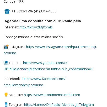
Curitiba – PR.
(41)3093-9796 (41)3314-1500
Agende uma consulta com o Dr. Paulo pela
http://bit.ly/
2MjXSmB
internet:
Conheça minhas outras mídias sociais:
Instagram:
https://www.
instagram.com/drpaulomendesjr.
otorrino
Youtube:
https://www.youtube.
com/c/
DrPauloMendesJrOtorrinoemCurit
iba?sub_confirmation=1
Facebook :
https://www.facebook.com/
drpaulomendesjr.otorrino
Meu Site:
https://www.
otorrinoemcuritiba.com
Telegram:
https://t.me/s/Dr_
Paulo_Mendes_Jr_Telegram