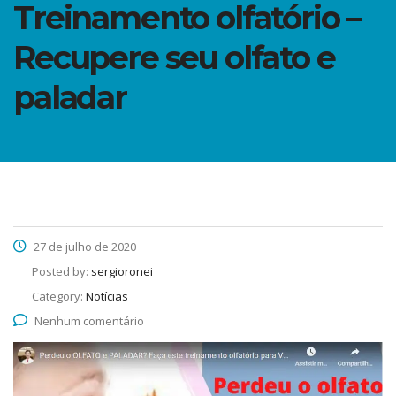
Treinamento olfatório –
Recupere seu olfato e
paladar
27 de julho de 2020
Posted by:
sergioronei
Category:
Notícias
Nenhum comentário