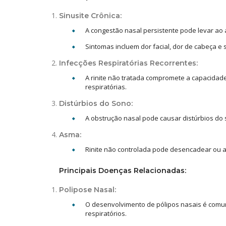
Sinusite Crônica:
A congestão nasal persistente pode levar ao
Sintomas incluem dor facial, dor de cabeça e
Infecções Respiratórias Recorrentes:
A rinite não tratada compromete a capacidade
respiratórias.
Distúrbios do Sono:
A obstrução nasal pode causar distúrbios do 
Asma:
Rinite não controlada pode desencadear ou a
Principais Doenças Relacionadas:
Polipose Nasal:
O desenvolvimento de pólipos nasais é comum
respiratórios.