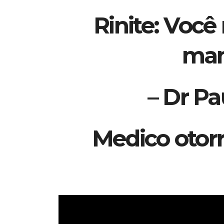
Rinite: Você
man
– Dr Pa
Medico otorr