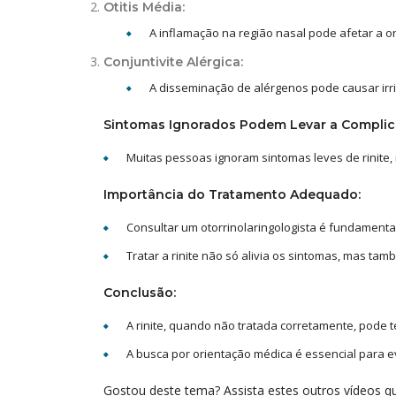
Otitis Média:
A inflamação na região nasal pode afetar a o
Conjuntivite Alérgica:
A disseminação de alérgenos pode causar irrit
Sintomas Ignorados Podem Levar a Complic
Muitas pessoas ignoram sintomas leves de rinite,
Importância do Tratamento Adequado:
Consultar um otorrinolaringologista é fundamenta
Tratar a rinite não só alivia os sintomas, mas ta
Conclusão:
A rinite, quando não tratada corretamente, pode t
A busca por orientação médica é essencial para e
Gostou deste tema? Assista estes outros vídeos qu