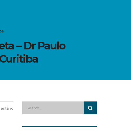
iba
eta – Dr Paulo
Curitiba
entário