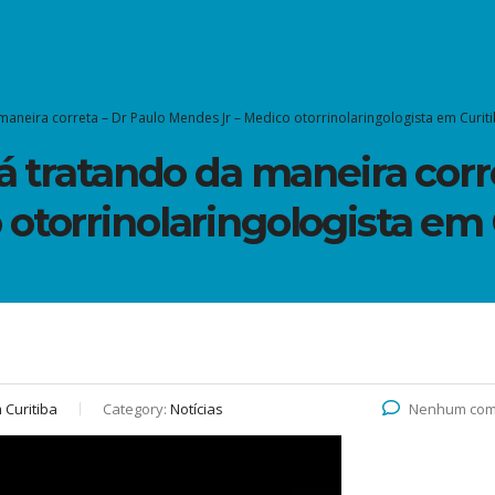
 maneira correta – Dr Paulo Mendes Jr – Medico otorrinolaringologista em Curit
tá tratando da maneira corr
otorrinolaringologista em 
 Curitiba
Category:
Notícias
Nenhum com