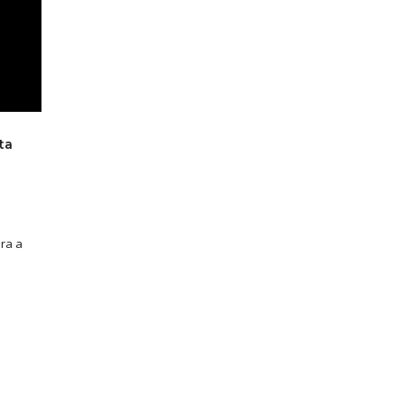
ta
ara a