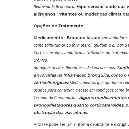
Reatividade Brônquica:
Hipersensibilidade das v
alérgenos, irritantes ou mudanças climáticas
Opções de Tratamento:
Inaladores
Medicamentos Broncodilatadores:
como salbutamol ou formoterol, ajudam a aliviar a to
Corticosteroides Inalatórios:
Utilizados no tratamen
crônica.
Antagonistas dos Receptores de Leucotrienos:
Medic
envolvidas na inflamação brônquica, como o 
Medicamentos que ajudam a relax
Anticolinérgicos:
usados para controlar a tosse em condições como b
Terapia de Combinação:
Alguns medicamentos es
broncodilatadores quanto corticosteroides, 
obstrução das vias aéreas.
A tosse pode ser um sintoma debilitante e disrup