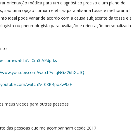
urar orientação médica para um diagnóstico preciso e um plano de
, são uma opção comum e eficaz para aliviar a tosse e melhorar a 
to ideal pode variar de acordo com a causa subjacente da tosse e 
ologista ou pneumologista para avaliação e orientação personalizad
unto:
ube.com/watch?v=Xm3jAPdpfks
://www.youtube.com/watch?v=qNGZ26hGUfQ
w.youtube.com/watch?v=08RBpo3w9aE
r os meus videos para outras pessoas
 parte das pessoas que me acompanham desde 2017