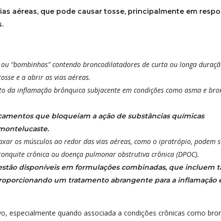
ias aéreas, que pode causar tosse, principalmente em respo
.
 ou “bombinhas” contendo broncodilatadores de curta ou longa duraçã
sse e a abrir as vias aéreas.
to da inflamação brônquica subjacente em condições como asma e bro
amentos que bloqueiam a ação de substâncias químicas
montelucaste.
ar os músculos ao redor das vias aéreas, como o ipratrópio, podem s
ronquite crônica ou doença pulmonar obstrutiva crônica (DPOC).
tão disponíveis em formulações combinadas, que incluem t
proporcionando um tratamento abrangente para a inflamação 
tivo, especialmente quando associada a condições crônicas como bron