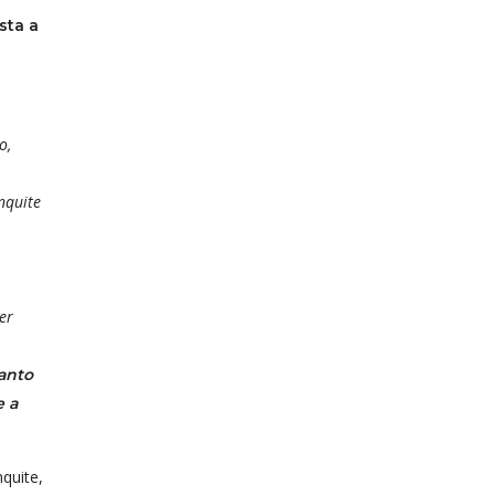
sta a
o,
nquite
er
anto
e a
quite,