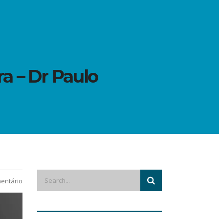
a – Dr Paulo
entário