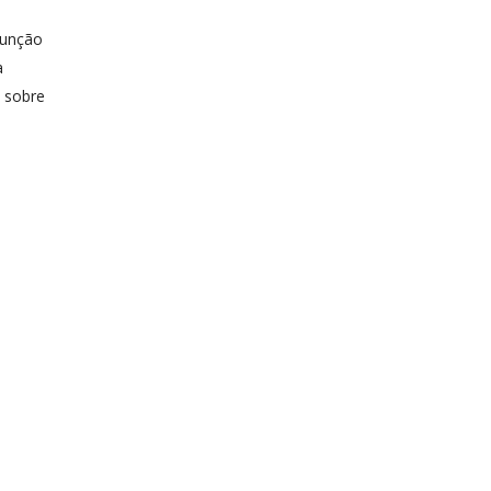
função
a
a sobre