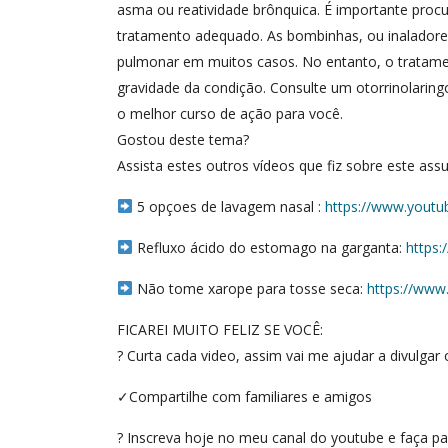
asma ou reatividade brônquica. É importante proc
tratamento adequado. As bombinhas, ou inaladores
pulmonar em muitos casos. No entanto, o tratamen
gravidade da condição. Consulte um otorrinolaring
o melhor curso de ação para você.
Gostou deste tema?
Assista estes outros vídeos que fiz sobre este ass
5 opçoes de lavagem nasal :
https://www.yout
Refluxo ácido do estomago na garganta:
https
Não tome xarope para tosse seca:
https://ww
FICAREI MUITO FELIZ SE VOCÊ:
? Curta cada video, assim vai me ajudar a divulga
✓Compartilhe com familiares e amigos
? Inscreva hoje no meu canal do youtube e faça