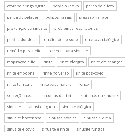
otorrinolaringologista
perda auditiva
perda do olfato
perda do paladar
pólipos nasais
pressão na face
prevenção da sinusite
problemas respiratórios
purificador de ar
qualidade do sono
quarto antialérgico
remédio para rinite
remedio para sinusite
respiração difícil
rinite
rinite alergica
rinite em crianças
rinite emocional
rinite no verão
rinite pós-covid
rinite tem cura
rinite vasomotora
ronco
secreção nasal
sintomas da rinite
sintomas da sinusite
sinusite
sinusite aguda
sinusite alérgica
sinusite bacteriana
sinusite crônica
sinusite e clima
sinusite e covid
sinusite e rinite
sinusite fúngica