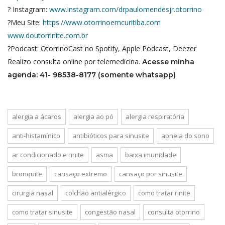
? Instagram:
www.instagram.com/drpaulomendesjr.otorrino
?Meu Site:
https://www.otorrinoemcuritiba.com
www.doutorrinite.com.br
?Podcast: OtorrinoCast no Spotify, Apple Podcast, Deezer
Realizo consulta online por telemedicina.
Acesse minha
agenda: 41- 98538-8177 (somente whatsapp)
alergia a ácaros
alergia ao pó
alergia respiratória
anti-histamínico
antibióticos para sinusite
apneia do sono
ar condicionado e rinite
asma
baixa imunidade
bronquite
cansaço extremo
cansaço por sinusite
cirurgia nasal
colchão antialérgico
como tratar rinite
como tratar sinusite
congestão nasal
consulta otorrino