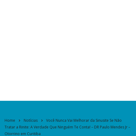
Home
Notícias
Você Nunca Vai Melhorar da Sinusite Se Não
Tratar a Rinite: A Verdade Que Ninguém Te Conta! – DR Paulo Mendes Jr –
Otorrino em Curitiba