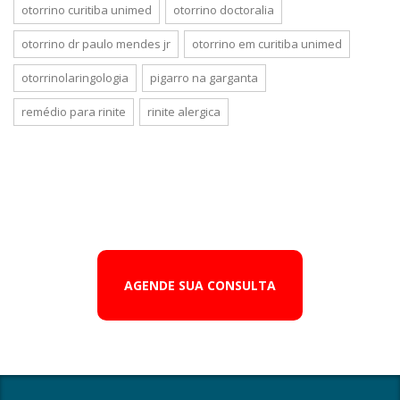
otorrino curitiba unimed
otorrino doctoralia
otorrino dr paulo mendes jr
otorrino em curitiba unimed
otorrinolaringologia
pigarro na garganta
remédio para rinite
rinite alergica
AGENDE SUA CONSULTA