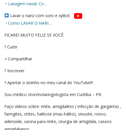
• Lavagem nasal: Co…
Lavar o nariz com soro e xylitol:
• Como LAVAR O NARI…
FICAREI MUITO FELIZ SE VOCÊ:
? Curtir
✓Compartilhar
? Inscrever
? Apertar o sininho no meu canal do YouTube!!!
Sou médico otorrinolaringologista em Curitiba – PR.
Faço vídeos sobre: rinite, amigdalites ( infecção de garganta) ,
faringites, otites, halitose (mau hálito), sinusite, ronco,
adenoide, vacina para rinite, cirurgia de amigdala, caseos
amigdalianos