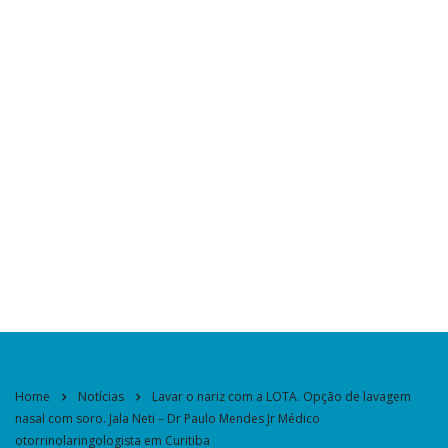
Home
Notícias
Lavar o nariz com a LOTA. Opção de lavagem
nasal com soro. Jala Neti – Dr Paulo Mendes Jr Médico
otorrinolaringologista em Curitiba