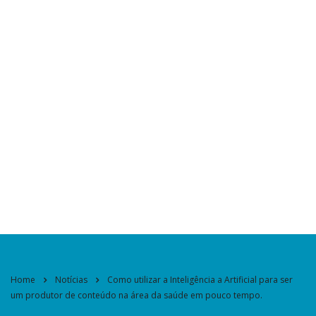
Home
Notícias
Como utilizar a Inteligência a Artificial para ser
um produtor de conteúdo na área da saúde em pouco tempo.