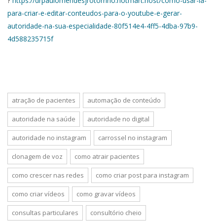
?
https://drpaulomendesjrotorrino.hotmart.host/como-usar-ia-
para-criar-e-editar-conteudos-para-o-youtube-e-gerar-
autoridade-na-sua-especialidade-80f514e4-4ff5-4dba-97b9-
4d588235715f
atração de pacientes
automação de conteúdo
autoridade na saúde
autoridade no digital
autoridade no instagram
carrossel no instagram
clonagem de voz
como atrair pacientes
como crescer nas redes
como criar post para instagram
como criar vídeos
como gravar vídeos
consultas particulares
consultório cheio