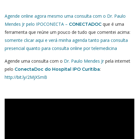
Agende online agora mesmo uma consulta com o Dr. Paulo
Mendes Jr pelo IPOCONECTA –
que é uma
CONECTADOC
ferramenta que reúne um pouco de tudo que comentei acima:
somente clicar aqui e verá minha agenda tanto para consulta
presencial quanto para consulta online por telemedicina
Agende uma consulta com o
Dr. Paulo Mendes Jr
pela internet
pelo
:
ConectaDoc do Hospital IPO Curitiba
http://bit.ly/2MjXSmB