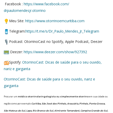
Facebook :
https://www.facebook.com/
drpaulomendesjr.otorrino
Meu Site:
https://www.
otorrinoemcuritiba.com
Telegram:
https://t.me/s/Dr_
Paulo_Mendes_Jr_Telegram
Podcast: OtorrinoCast no Spotify, Apple Podcast, Deezer
Deezer:
https://www.deezer.
com/show/927392
Spotify:
OtorrinoCast: Dicas de saúde para o seu ouvido,
nariz e garganta
OtorrinoCast: Dicas de saúde para o seu ouvido, nariz e
garganta
Procurar um
em sua cidade ou
médico otorrinolaringologista ou simplesmente otorrino
região como por exemplo
Curitiba, Sāo José dos Pinhais, Araucária, Pinhais, Ponta Grossa,
São Mateus do Sul, Lapa, Rio Branco do Sul, Almirante Tamandaré, Campina Grande do Sul,