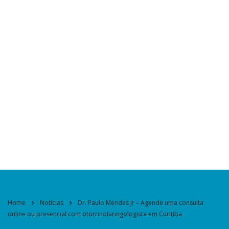
Home
Notícias
Dr. Paulo Mendes Jr – Agende uma consulta
online ou presencial com otorrinolaringologista em Curitiba