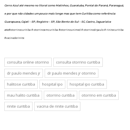
Cerro Azul até mesmo no litoral como Matinhos, Guaratuba, Pontal do Paraná, Paranaguá,
e por que não cidades um pouco mais longe mas que tem Curitiba como referência:
Guarapuava, Cajati – SP, Registro – SP, São Bento do Sul – SC, Castro, Jaguariaíva
#otorrinocuritiba # otorrinoemcuritiba #otorrinounimed # otorrinodrpaulo # rinitecuritiba
etc
#vacinaderinite
consulta online otorrino
consulta otorrino curitiba
dr paulo mendes jr
dr paulo mendes jr otorrino
halitose curitiba
hospital ipo
hospital ipo curitiba
mau halito curitiba
otorrino curitiba
otorrino em curitiba
rinite curitiba
vacina de rinite curitiba