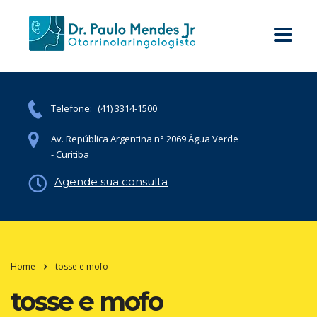
Telefone:
(41) 3314-1500
Av. República Argentina n° 2069 Água Verde
- Curitiba
Agende sua consulta
Home
tosse e mofo
tosse e mofo