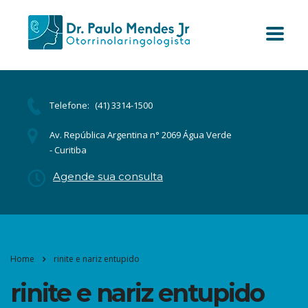
Telefone:
(41) 3314-1500
Av. República Argentina n° 2069 Água Verde
- Curitiba
Agende sua consulta
Home
rinite e nariz entupido
rinite e nariz entupido