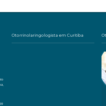
Otorrinolaringologista em Curitiba
Ot
ato
ba,
69