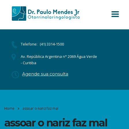
Telefone:
(41) 3314-1500
Av. República Argentina n° 2069 Água Verde
- Curitiba
Agende sua consulta
Home
assoar o nariz faz mal
assoar o nariz faz mal