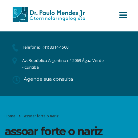
Telefone:
(41) 3314-1500
Av. República Argentina n° 2069 Água Verde
- Curitiba
Agende sua consulta
Home
assoar forte o nariz
assoar forte o nariz